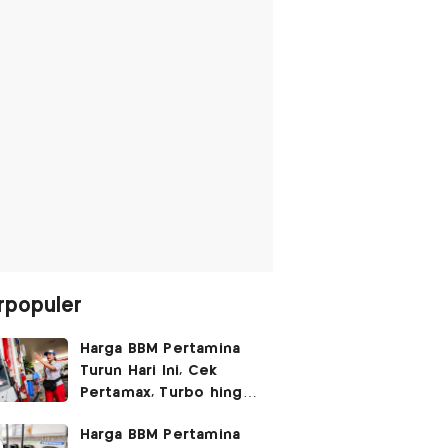
rpopuler
Harga BBM Pertamina
Turun Hari Ini, Cek
Pertamax, Turbo hingga
Pertalite 7 Agustus
Harga BBM Pertamina
2026