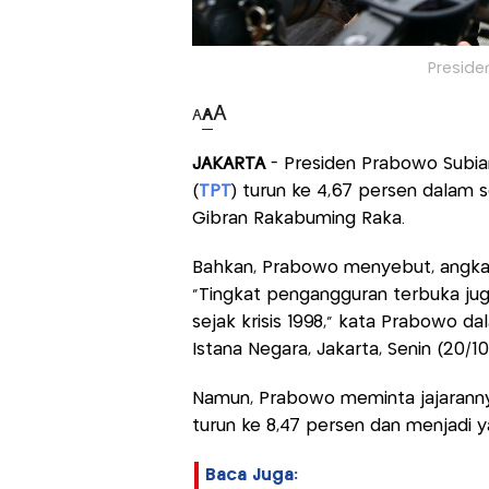
Preside
A
A
A
JAKARTA
- Presiden Prabowo Subi
(
TPT
) turun ke 4,67 persen dalam
Gibran Rakabuming Raka.
Bahkan, Prabowo menyebut, angka it
“Tingkat pengangguran terbuka jug
sejak krisis 1998,” kata Prabowo d
Istana Negara, Jakarta, Senin (20/10
Namun, Prabowo meminta jajarannya
turun ke 8,47 persen dan menjadi 
Baca Juga: