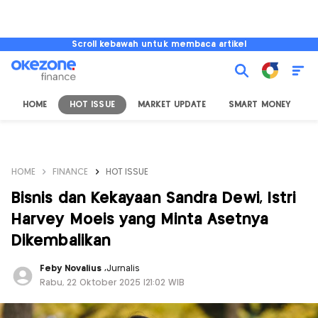
Scroll kebawah untuk membaca artikel
HOME
HOT ISSUE
MARKET UPDATE
SMART MONEY
I
HOME
FINANCE
HOT ISSUE
Bisnis dan Kekayaan Sandra Dewi, Istri
Harvey Moeis yang Minta Asetnya
Dikembalikan
Feby Novalius
,
Jurnalis
Rabu, 22 Oktober 2025 |21:02 WIB