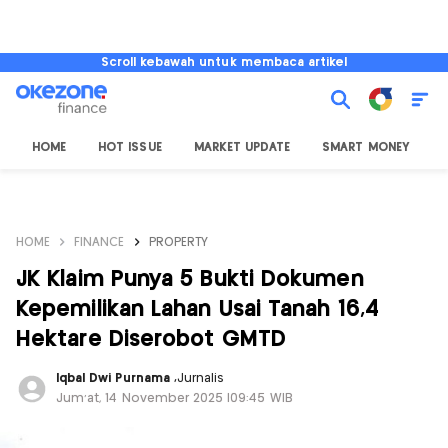
Scroll kebawah untuk membaca artikel
HOME
HOT ISSUE
MARKET UPDATE
SMART MONEY
I
HOME
FINANCE
PROPERTY
JK Klaim Punya 5 Bukti Dokumen
Kepemilikan Lahan Usai Tanah 16,4
Hektare Diserobot GMTD
Iqbal Dwi Purnama
,
Jurnalis
Jum'at, 14 November 2025 |09:45 WIB