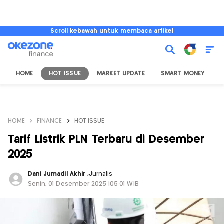
Scroll kebawah untuk membaca artikel
HOME
HOT ISSUE
MARKET UPDATE
SMART MONEY
I
HOME
FINANCE
HOT ISSUE
Tarif Listrik PLN Terbaru di Desember
2025
Dani Jumadil Akhir
,
Jurnalis
Senin, 01 Desember 2025 |05:01 WIB