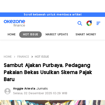
Scroll kebawah untuk membaca artikel
HOME
HOT ISSUE
MARKET UPDATE
SMART MONEY
I
HOME
FINANCE
HOT ISSUE
Sambut Ajakan Purbaya, Pedagang
Pakaian Bekas Usulkan Skema Pajak
Baru
Anggie Ariesta
,
Jurnalis
Selasa, 02 Desember 2025 |13:29 WIB