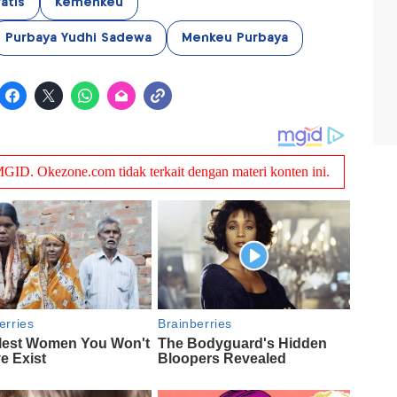
atis
Kemenkeu
Purbaya Yudhi Sadewa
Menkeu Purbaya