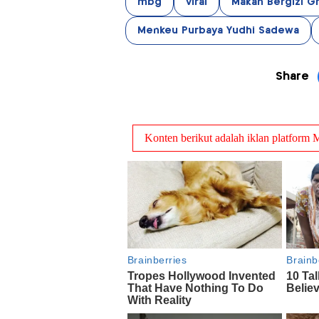
mbg
viral
Makan Bergizi Gr
Menkeu Purbaya Yudhi Sadewa
Share