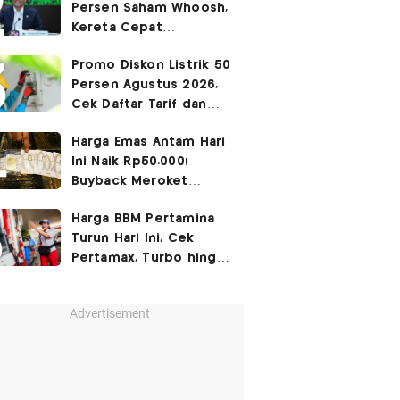
Persen Saham Whoosh,
Kereta Cepat
Diperpanjang hingga
Promo Diskon Listrik 50
Surabaya
Persen Agustus 2026,
Cek Daftar Tarif dan
Syaratnya
Harga Emas Antam Hari
Ini Naik Rp50.000!
Buyback Meroket
Rp90.000
Harga BBM Pertamina
Turun Hari Ini, Cek
Pertamax, Turbo hingga
Pertalite 7 Agustus
2026
Advertisement