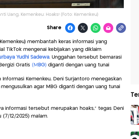
anti Uang, Kemenkeu: Hoaks! (Foto: Kemenkeu)
Share
(Kemenkeu) membantah keras informasi yang
ial TikTok mengenai kebijakan yang diklaim
urbaya Yudhi Sadewa
. Unggahan tersebut bernarasi
ergizi Gratis
(M
BG
)
diganti dengan uang tunai
n Informasi Kemenkeu, Deni Surjantoro menegaskan
mengusulkan agar MBG diganti dengan uang tunai
Te
a informasi tersebut merupakan hoaks," tegas Deni
 (7/12/2025) malam.