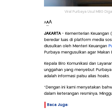
Viral Purbaya Usul MBG Dig
A
A
A
JAKARTA
- Kementerian Keuangan 
beredar luas di platform media sos
diusulkan oleh Menteri Keuangan
P
Purbaya mengusulkan agar Makan B
Kepala Biro Komunikasi dan Layana
unggahan yang menyebut Purbaya 
adalah informasi palsu alias hoaks.
"Dengan ini kami menyatakan bahw
dalam keterangan resminya, Minggu
Baca Juga: