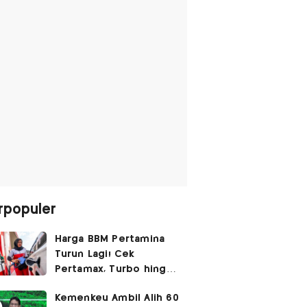
rpopuler
Harga BBM Pertamina
Turun Lagi! Cek
Pertamax, Turbo hingga
Pertalite Hari Ini 6
Kemenkeu Ambil Alih 60
Agustus 2026