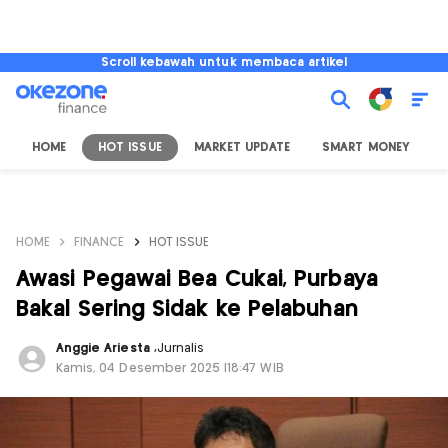
Scroll kebawah untuk membaca artikel
HOME
HOT ISSUE
MARKET UPDATE
SMART MONEY
I
HOME
FINANCE
HOT ISSUE
Awasi Pegawai Bea Cukai, Purbaya
Bakal Sering Sidak ke Pelabuhan
Anggie Ariesta
,
Jurnalis
Kamis, 04 Desember 2025 |18:47 WIB