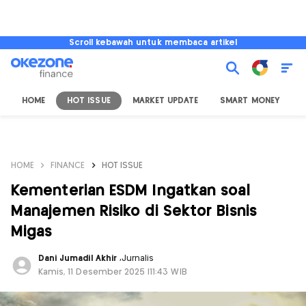
Scroll kebawah untuk membaca artikel
HOME
HOT ISSUE
MARKET UPDATE
SMART MONEY
I
HOME
FINANCE
HOT ISSUE
Kementerian ESDM Ingatkan soal
Manajemen Risiko di Sektor Bisnis
Migas
Dani Jumadil Akhir
,
Jurnalis
Kamis, 11 Desember 2025 |11:43 WIB