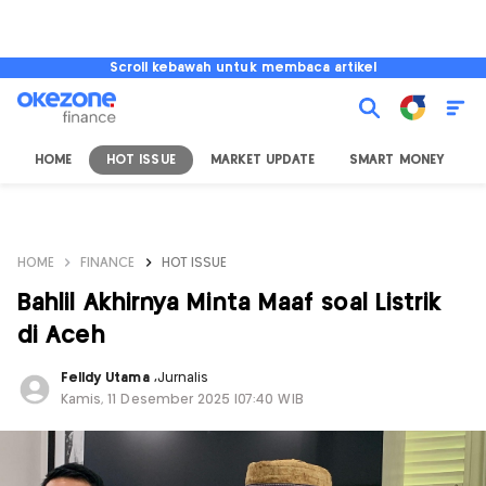
Scroll kebawah untuk membaca artikel
HOME
HOT ISSUE
MARKET UPDATE
SMART MONEY
I
HOME
FINANCE
HOT ISSUE
Bahlil Akhirnya Minta Maaf soal Listrik
di Aceh
Felldy Utama
,
Jurnalis
Kamis, 11 Desember 2025 |07:40 WIB