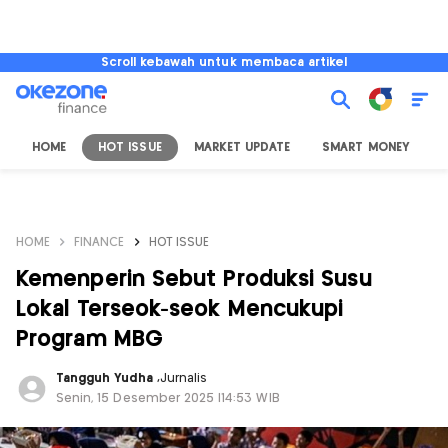
Scroll kebawah untuk membaca artikel
HOME
HOT ISSUE
MARKET UPDATE
SMART MONEY
I
HOME
FINANCE
HOT ISSUE
Kemenperin Sebut Produksi Susu
Lokal Terseok-seok Mencukupi
Program MBG
Tangguh Yudha
,
Jurnalis
Senin, 15 Desember 2025 |14:53 WIB