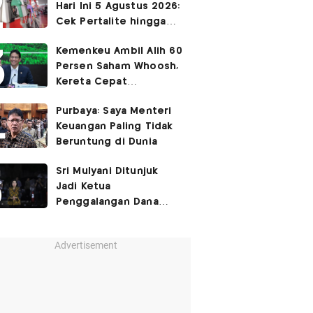
Hari Ini 5 Agustus 2026:
Cek Pertalite hingga
Pertamax, Ada yang
Kemenkeu Ambil Alih 60
Turun
Persen Saham Whoosh,
Kereta Cepat
Diperpanjang hingga
Purbaya: Saya Menteri
Surabaya
Keuangan Paling Tidak
Beruntung di Dunia
Sri Mulyani Ditunjuk
Jadi Ketua
Penggalangan Dana
untuk Negara Miskisn
Advertisement