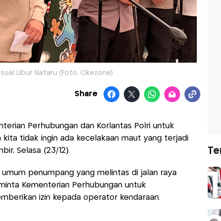
oal Libur Nataru (Foto: Okezone)
Share
terian Perhubungan dan Korlantas Polri untuk
a kita tidak ingin ada kecelakaan maut yang terjadi
Te
bir, Selasa (23/12).
 umum penumpang yang melintas di jalan raya
meminta Kementerian Perhubungan untuk
erikan izin kepada operator kendaraan.