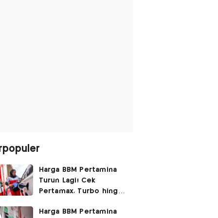
rpopuler
Harga BBM Pertamina
Turun Lagi! Cek
Pertamax, Turbo hingga
Pertalite Hari Ini 6
Harga BBM Pertamina
Agustus 2026