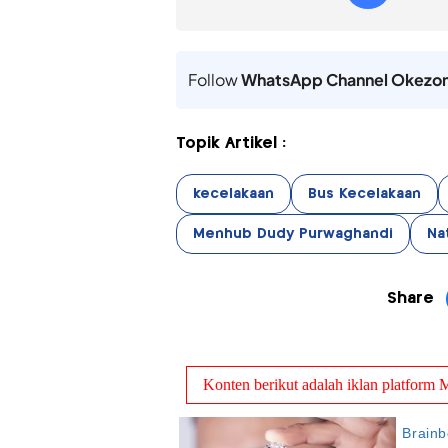
Follow
WhatsApp Channel Okezo
Topik Artikel :
kecelakaan
Bus Kecelakaan
Menhub Dudy Purwaghandi
Na
Share