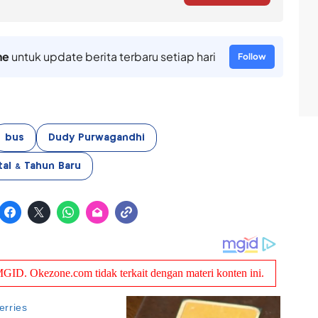
ne
untuk update berita terbaru setiap hari
Follow
bus
Dudy Purwagandhi
tal & Tahun Baru