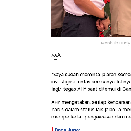
Menhub Dudy s
A
A
A
"Saya sudah meminta jajaran Kemen
investigasi tuntas semuanya. Intiny
lagi," tegas AHY saat ditemui di Gam
AHY mengatakan, setiap kendaraan
harus dalam status laik jalan. Ia 
memperketat pengawasan dan memb
Baca Juga: