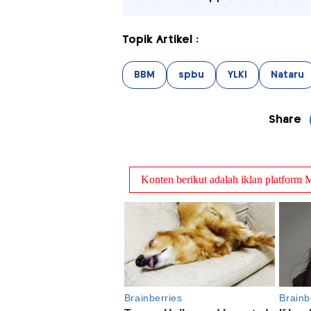
Topik Artikel :
BBM
spbu
YLKI
Nataru
Share