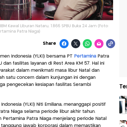
 BBM Kawal Liburan Nataru, 1.866 SPBU Buka 24 Jam (Foto:
rtamina Patra Niaga)
Share
en Indonesia (YLKI) bersama PT
Pertamina
Patra
an fasilitas layanan di Rest Area KM 57. Hal ini
rakat dalam menikmati masa libur Natal dan
ah satu concern dalam kunjungan ini dengan
ngga pengecekan kesiapan fasilitas Serambi
Te
onesia (YLKI) Niti Emiliana, menanggapi positif
atra Niaga selama periode libur akhir tahun.
n Pertamina Patra Niaga menjelang periode Natal
 tanggung jawab korporasi dalam memastikan