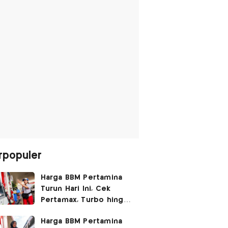
rpopuler
Harga BBM Pertamina
Turun Hari Ini, Cek
Pertamax, Turbo hingga
Pertalite 7 Agustus
Harga BBM Pertamina
2026