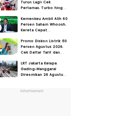
Turun Lagi! Cek
Pertamax, Turbo hingga
Pertalite Hari Ini 6
Kemenkeu Ambil Alih 60
Agustus 2026
Persen Saham Whoosh,
Kereta Cepat
Diperpanjang hingga
Promo Diskon Listrik 50
Surabaya
Persen Agustus 2026,
Cek Daftar Tarif dan
Syaratnya
LRT Jakarta Kelapa
Gading-Manggarai
Diresmikan 26 Agustus
2026
Advertisement