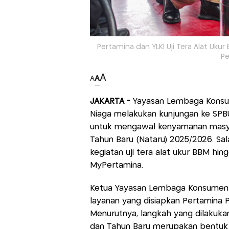
Pertamina dan YLKI Uji Tera Alat Ukur
Pe
A
A
A
JAKARTA -
Yayasan Lembaga Konsum
Niaga melakukan kunjungan ke SPBU d
untuk mengawal kenyamanan masya
Tahun Baru (Nataru) 2025/2026. Sal
kegiatan uji tera alat ukur BBM hi
MyPertamina.
Ketua Yayasan Lembaga Konsumen Ind
layanan yang disiapkan Pertamina P
Menurutnya, langkah yang dilakuka
dan Tahun Baru merupakan bentuk