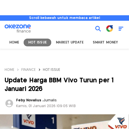
Scroll kebawah untuk membaca artikel
HOME
HOT ISSUE
MARKET UPDATE
SMART MONEY
I
HOME
FINANCE
HOT ISSUE
Update Harga BBM Vivo Turun per 1
Januari 2026
Feby Novalius
,
Jurnalis
Kamis, 01 Januari 2026 |09:05 WIB