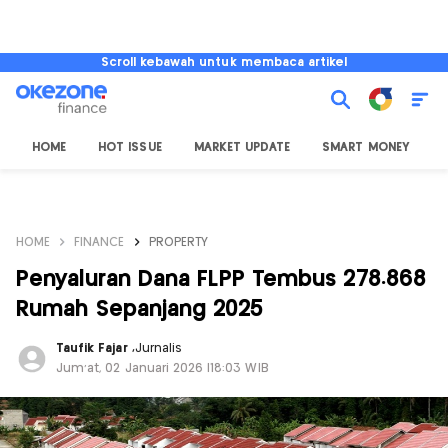
Scroll kebawah untuk membaca artikel
HOME
HOT ISSUE
MARKET UPDATE
SMART MONEY
I
HOME
FINANCE
PROPERTY
Penyaluran Dana FLPP Tembus 278.868
Rumah Sepanjang 2025
Taufik Fajar
,
Jurnalis
Jum'at, 02 Januari 2026 |18:03 WIB