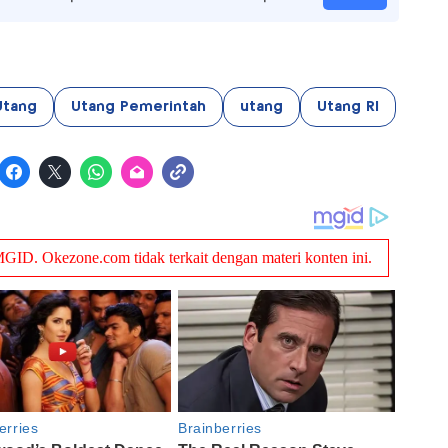
Utang
Utang Pemerintah
utang
Utang RI