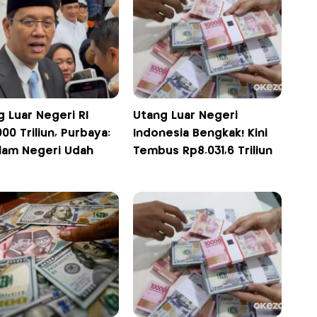
 Luar Negeri RI
Utang Luar Negeri
00 Triliun, Purbaya:
Indonesia Bengkak! Kini
alam Negeri Udah
Tembus Rp8.031,6 Triliun
t