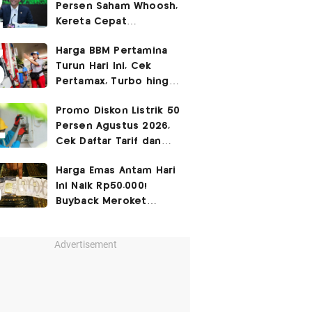
Persen Saham Whoosh,
Kereta Cepat
Diperpanjang hingga
Harga BBM Pertamina
Surabaya
Turun Hari Ini, Cek
Pertamax, Turbo hingga
Pertalite 7 Agustus
Promo Diskon Listrik 50
2026
Persen Agustus 2026,
Cek Daftar Tarif dan
Syaratnya
Harga Emas Antam Hari
Ini Naik Rp50.000!
Buyback Meroket
Rp90.000
Advertisement