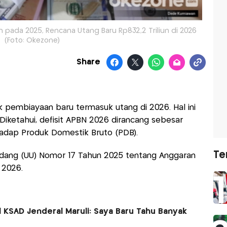
n pada 2025, Rencana Utang Baru Rp832,2 Triliun di 2026
(Foto: Okezone)
Share
ik pembiayaan baru termasuk utang di 2026. Hal ini
Diketahui, defisit APBN 2026 dirancang sebesar
hadap Produk Domestik Bruto (PDB).
Te
ndang (UU) Nomor 17 Tahun 2025 tentang Anggaran
 2026.
SAD Jenderal Maruli: Saya Baru Tahu Banyak