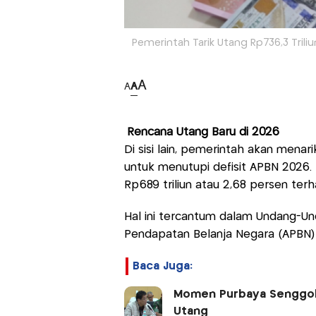
Pemerintah Tarik Utang Rp736,3 Triliu
A
A
A
Rencana Utang Baru di 2026
Di sisi lain, pemerintah akan menar
untuk menutupi defisit APBN 2026. 
Rp689 triliun atau 2,68 persen ter
Hal ini tercantum dalam Undang-U
Pendapatan Belanja Negara (APBN)
Baca Juga:
Momen Purbaya Senggol K
Utang