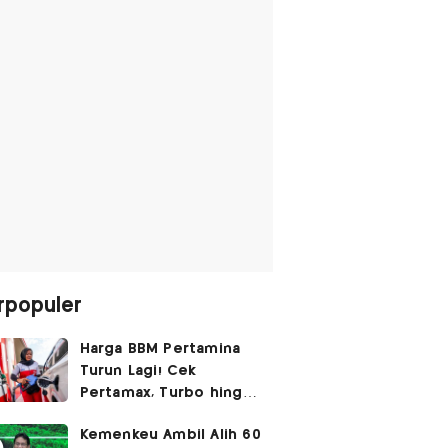
rpopuler
Harga BBM Pertamina
Turun Lagi! Cek
Pertamax, Turbo hingga
Pertalite Hari Ini 6
Kemenkeu Ambil Alih 60
Agustus 2026