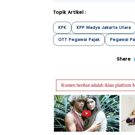
Topik Artikel :
KPK
KPP Madya Jakarta Utara
OTT Pegawai Pajak
Pegawai Pa
Share