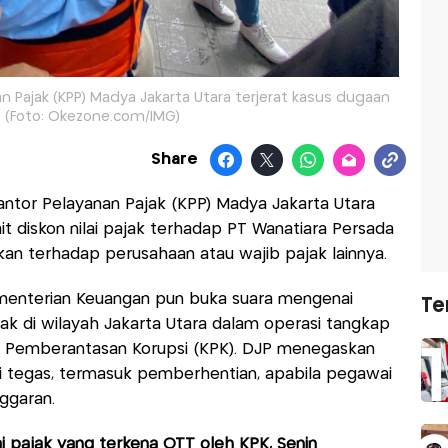
n Pajak (KPP) Madya Jakarta Utara terjerat kasus dugaan
. (Foto: Okezone.com/IMG)
Share
antor Pelayanan Pajak (KPP) Madya Jakarta Utara
it diskon nilai pajak terhadap PT Wanatiara Persada
kan terhadap perusahaan atau wajib pajak lainnya.
ementerian Keuangan pun buka suara mengenai
Te
k di wilayah Jakarta Utara dalam operasi tangkap
si Pemberantasan Korupsi (KPK). DJP menegaskan
i tegas, termasuk pemberhentian, apabila pegawai
ggaran.
ai pajak yang terkena OTT oleh KPK, Senin