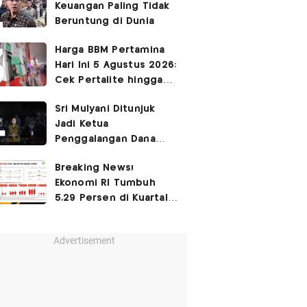
Keuangan Paling Tidak
Beruntung di Dunia
Harga BBM Pertamina
Hari Ini 5 Agustus 2026:
Cek Pertalite hingga
Pertamax, Ada yang
Sri Mulyani Ditunjuk
Turun
Jadi Ketua
Penggalangan Dana
untuk Negara Miskisn
Breaking News!
Ekonomi RI Tumbuh
5,29 Persen di Kuartal
II-2026
Advertisement