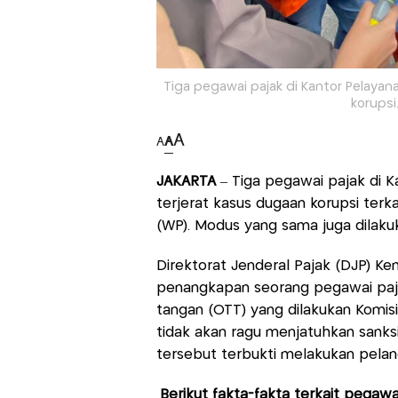
Tiga pegawai pajak di Kantor Pelayana
korupsi
A
A
A
JAKARTA
– Tiga pegawai pajak di K
terjerat kasus dugaan korupsi terka
(WP). Modus yang sama juga dilaku
Direktorat Jenderal Pajak (DJP) K
penangkapan seorang pegawai paja
tangan (OTT) yang dilakukan Komi
tidak akan ragu menjatuhkan sanks
tersebut terbukti melakukan pelan
Berikut fakta-fakta terkait pegaw