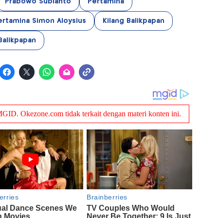
Prabowo Subianto
Pertamina
ertamina Simon Aloysius
Kilang Balikpapan
alikpapan