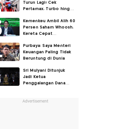
Turun Lagi! Cek
Pertamax, Turbo hingga
Pertalite Hari Ini 6
Kemenkeu Ambil Alih 60
Agustus 2026
Persen Saham Whoosh,
Kereta Cepat
Diperpanjang hingga
Purbaya: Saya Menteri
Surabaya
Keuangan Paling Tidak
Beruntung di Dunia
Sri Mulyani Ditunjuk
Jadi Ketua
Penggalangan Dana
untuk Negara Miskisn
Advertisement