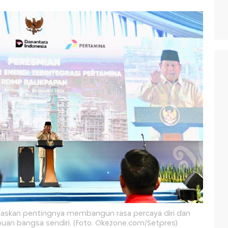
askan pentingnya membangun rasa percaya diri dan
n bangsa sendiri. (Foto: Okezone.com/Setpres)