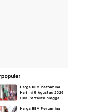
rpopuler
Harga BBM Pertamina
Hari Ini 5 Agustus 2026:
Cek Pertalite hingga
Pertamax, Ada yang
Harga BBM Pertamina
Turun