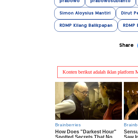
prabowo
prabowosubianto
Simon Aloysius Mantiri
Dirut P
RDMP Kilang Balikpapan
RDMP B
Share