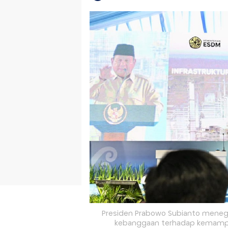
Presiden Prabowo Subianto meneg
kebanggaan terhadap kemampua