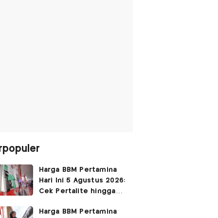
rpopuler
Harga BBM Pertamina
Hari Ini 5 Agustus 2026:
Cek Pertalite hingga
Pertamax, Ada yang
Harga BBM Pertamina
Turun