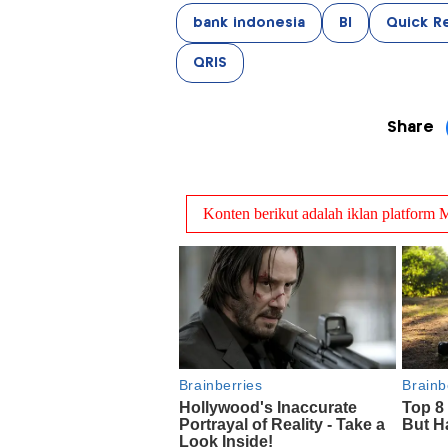
bank indonesia
BI
Quick R
QRIS
Share