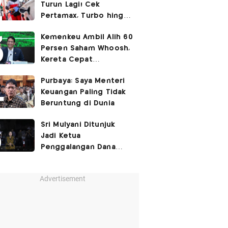
Turun Lagi! Cek
Pertamax, Turbo hingga
Pertalite Hari Ini 6
Kemenkeu Ambil Alih 60
Agustus 2026
Persen Saham Whoosh,
Kereta Cepat
Diperpanjang hingga
Purbaya: Saya Menteri
Surabaya
Keuangan Paling Tidak
Beruntung di Dunia
Sri Mulyani Ditunjuk
Jadi Ketua
Penggalangan Dana
untuk Negara Miskisn
Advertisement