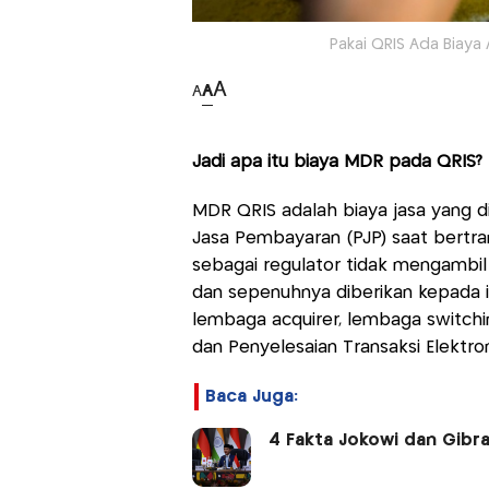
Pakai QRIS Ada Biaya 
A
A
A
Jadi apa itu biaya MDR pada QRIS?
MDR QRIS adalah biaya jasa yang 
Jasa Pembayaran (PJP) saat bertra
sebagai regulator tidak mengambil 
dan sepenuhnya diberikan kepada ind
lembaga acquirer, lembaga switchin
dan Penyelesaian Transaksi Elektron
Baca Juga:
4 Fakta Jokowi dan Gibr