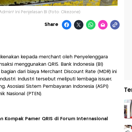
Admin? Ini Penjelasan BI (Foto: Okezone)
Share
dikenakan kepada merchant oleh Penyelenggara
nsaksi menggunakan QRIS. Bank Indonesia (BI)
bagian dari biaya Merchant Discount Rate (MDR) ini
ustri. Industri tersebut meliputi lembaga issuer,
g, Asosiasi Sistem Pembayaran Indonesia (ASPI)
Te
ik Nasional (PTEN).
an Kompak Pamer QRIS di Forum Internasional