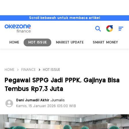
Scroll kebawah untuk membaca artikel
HOME
HOT ISSUE
MARKET UPDATE
SMART MONEY
I
HOME
FINANCE
HOT ISSUE
Pegawai SPPG Jadi PPPK, Gajinya Bisa
Tembus Rp7,3 Juta
Dani Jumadil Akhir
,
Jurnalis
Kamis, 15 Januari 2026 |05:00 WIB