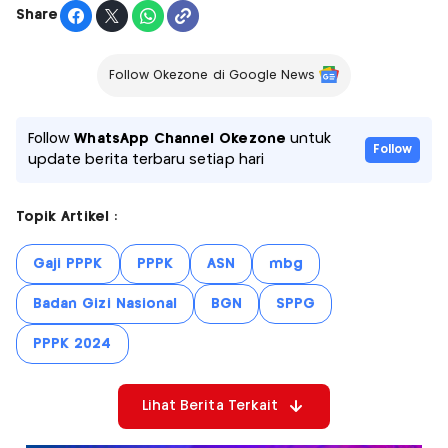
Share
Follow Okezone di Google News
Follow
WhatsApp Channel Okezone
untuk
Follow
update berita terbaru setiap hari
Topik Artikel :
Gaji PPPK
PPPK
ASN
mbg
Badan Gizi Nasional
BGN
SPPG
PPPK 2024
Lihat Berita Terkait