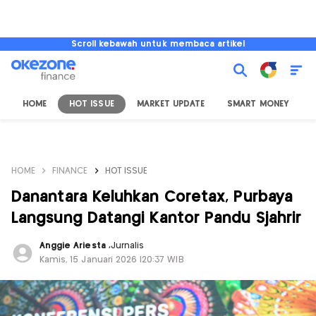
Scroll kebawah untuk membaca artikel
HOME
HOT ISSUE
MARKET UPDATE
SMART MONEY
I
HOME
FINANCE
HOT ISSUE
Danantara Keluhkan Coretax, Purbaya
Langsung Datangi Kantor Pandu Sjahrir
Anggie Ariesta
,
Jurnalis
Kamis, 15 Januari 2026 |20:37 WIB