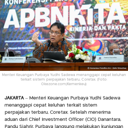
Menteri Keuangan Purbaya Yudhi Sadewa menanggapi cepat keluhan
terkait sistem perpajakan terbaru, Coretax. (Foto:
Okezone.com/Kemenkeu)
JAKARTA
– Menteri Keuangan Purbaya Yudhi Sadewa
menanggapi cepat keluhan terkait sistem
perpajakan terbaru, Coretax. Setelah menerima
aduan dari Chief Investment Officer (CIO) Danantara,
Pandu Sjahrir, Purbaya langsung melakukan kunjungan