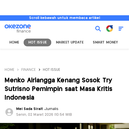
Scroll kebawah untuk membaca artikel
HOME
HOT ISSUE
MARKET UPDATE
SMART MONEY
I
HOME
FINANCE
HOT ISSUE
Menko Airlangga Kenang Sosok Try
Sutrisno Pemimpin saat Masa Kritis
Indonesia
Mei Sada Sirait
,
Jurnalis
Senin, 02 Maret 2026 |10:54 WIB