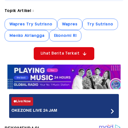
Topik Artikel :
Wapres Try Sutrisno
Wapres
Try Sutrisno
Menko Airlangga
Ekonomi RI
Lihat Berita Terkait
Live Now
OKEZONE LIVE 24 JAM