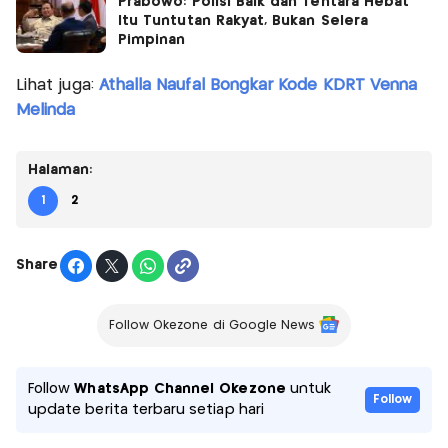
Prabowo: Polisi Baik dan Tentara Hebat
Itu Tuntutan Rakyat, Bukan Selera
Pimpinan
Lihat juga:
Athalla Naufal Bongkar Kode KDRT Venna
Melinda
Halaman:
1
2
Share
Follow Okezone di Google News
Follow
WhatsApp Channel Okezone
untuk
Follow
update berita terbaru setiap hari