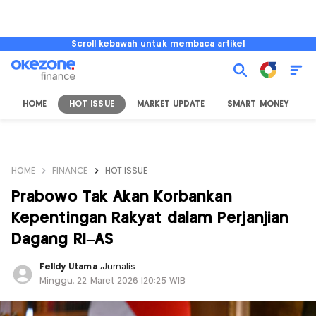
Scroll kebawah untuk membaca artikel
HOME
HOT ISSUE
MARKET UPDATE
SMART MONEY
I
HOME
FINANCE
HOT ISSUE
Prabowo Tak Akan Korbankan
Kepentingan Rakyat dalam Perjanjian
Dagang RI–AS
Felldy Utama
,
Jurnalis
Minggu, 22 Maret 2026 |20:25 WIB