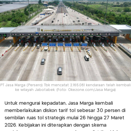
PT Jasa Marga (Persero) Tbk mencatat 2.165.081 kendaraan telah kembali
ke wilayah Jabotabek. (Foto: Okezone.com/Jasa Marga)
Untuk mengurai kepadatan, Jasa Marga kembali
memberlakukan diskon tarif tol sebesar 30 persen di
sembilan ruas tol strategis mulai 26 hingga 27 Maret
2026. Kebijakan ini diterapkan dengan skema