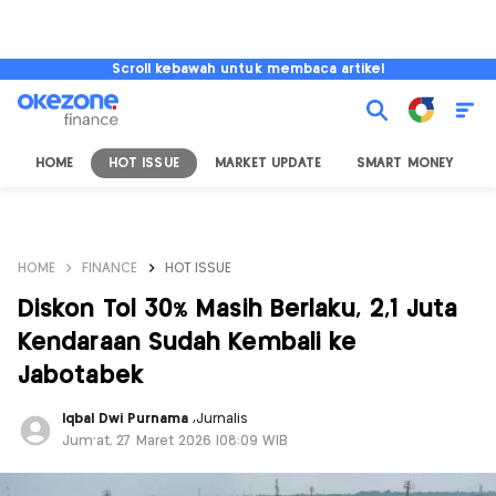
Scroll kebawah untuk membaca artikel
HOME
HOT ISSUE
MARKET UPDATE
SMART MONEY
I
HOME
FINANCE
HOT ISSUE
Diskon Tol 30% Masih Berlaku, 2,1 Juta
Kendaraan Sudah Kembali ke
Jabotabek
Iqbal Dwi Purnama
,
Jurnalis
Jum'at, 27 Maret 2026 |08:09 WIB