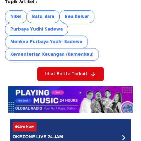
Topik Artikel :
Nikel
Batu Bara
Bea Keluar
Purbaya Yudhi Sadewa
Menkeu Purbaya Yudhi Sadewa
Kementerian Keuangan (Kemenkeu)
Lihat Berita Terkait
Live Now
OKEZONE LIVE 24 JAM