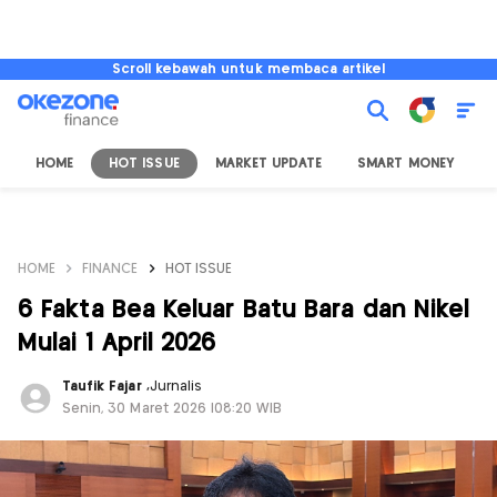
Scroll kebawah untuk membaca artikel
HOME
HOT ISSUE
MARKET UPDATE
SMART MONEY
I
HOME
FINANCE
HOT ISSUE
6 Fakta Bea Keluar Batu Bara dan Nikel
Mulai 1 April 2026
Taufik Fajar
,
Jurnalis
Senin, 30 Maret 2026 |08:20 WIB