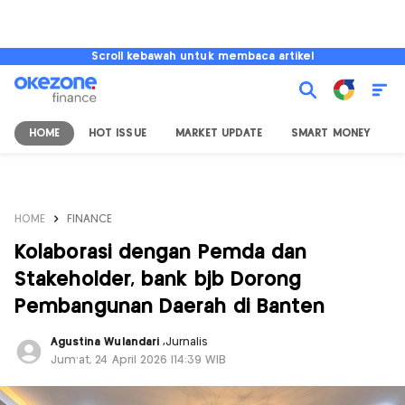
Scroll kebawah untuk membaca artikel
HOME
HOT ISSUE
MARKET UPDATE
SMART MONEY
I
HOME
FINANCE
Kolaborasi dengan Pemda dan
Stakeholder, bank bjb Dorong
Pembangunan Daerah di Banten
Agustina Wulandari
,
Jurnalis
Jum'at, 24 April 2026 |14:39 WIB