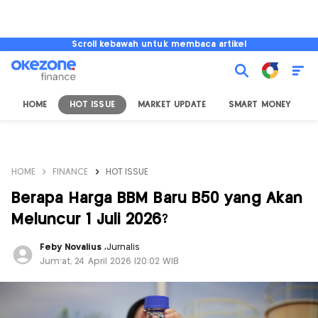
Scroll kebawah untuk membaca artikel
HOME
HOT ISSUE
MARKET UPDATE
SMART MONEY
I
HOME
FINANCE
HOT ISSUE
Berapa Harga BBM Baru B50 yang Akan
Meluncur 1 Juli 2026?
Feby Novalius
,
Jurnalis
Jum'at, 24 April 2026 |20:02 WIB