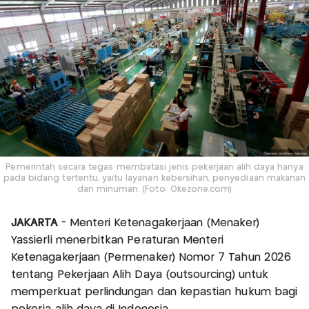
Pemerintah secara tegas membatasi jenis pekerjaan alih daya hanya
pada bidang tertentu, yaitu layanan kebersihan, penyediaan makanan
dan minuman. (Foto: Okezone.com)
JAKARTA
- Menteri Ketenagakerjaan (Menaker)
Yassierli menerbitkan Peraturan Menteri
Ketenagakerjaan (Permenaker) Nomor 7 Tahun 2026
tentang Pekerjaan Alih Daya (outsourcing) untuk
memperkuat perlindungan dan kepastian hukum bagi