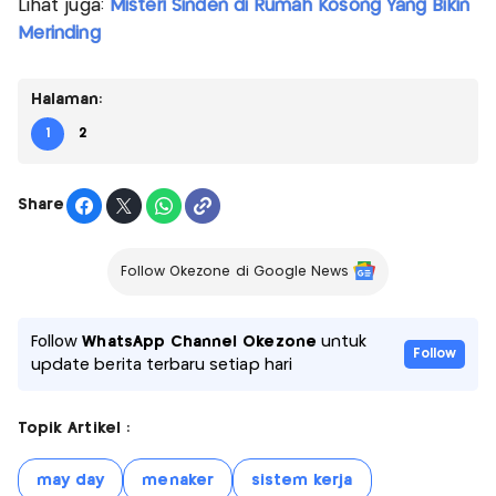
Lihat juga:
Misteri Sinden di Rumah Kosong Yang Bikin
Merinding
Halaman:
1
2
Share
Follow Okezone di Google News
Follow
WhatsApp Channel Okezone
untuk
Follow
update berita terbaru setiap hari
Topik Artikel :
may day
menaker
sistem kerja