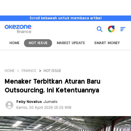
Scroll kebawah untuk membaca artikel
HOME
HOT ISSUE
MARKET UPDATE
SMART MONEY
I
HOME
FINANCE
HOT ISSUE
Menaker Terbitkan Aturan Baru
Outsourcing, Ini Ketentuannya
Feby Novalius
,
Jurnalis
Kamis, 30 April 2026 |21:35 WIB