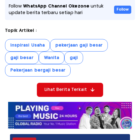
Follow
WhatsApp Channel Okezone
untuk
Follow
update berita terbaru setiap hari
Topik Artikel :
Inspirasi Usaha
pekerjaan gaji besar
gaji besar
Wanita
gaji
Pekerjaan bergaji besar
Lihat Berita Terkait