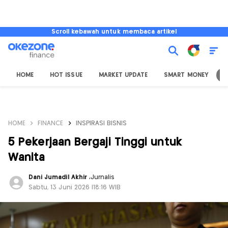
Scroll kebawah untuk membaca artikel
HOME
HOT ISSUE
MARKET UPDATE
SMART MONEY
I
HOME
FINANCE
INSPIRASI BISNIS
5 Pekerjaan Bergaji Tinggi untuk
Wanita
Dani Jumadil Akhir
,
Jurnalis
Sabtu, 13 Juni 2026 |18:16 WIB