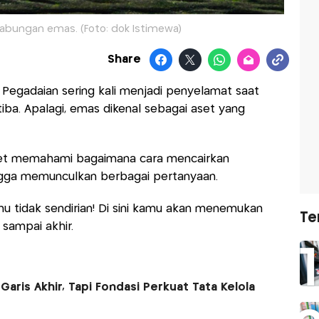
abungan emas. (Foto: dok Istimewa)
Share
Pegadaian sering kali menjadi penyelamat saat
ba. Apalagi, emas dikenal sebagai aset yang
set memahami bagaimana cara mencairkan
gga memunculkan berbagai pertanyaan.
u tidak sendirian! Di sini kamu akan menemukan
Te
 sampai akhir.
aris Akhir, Tapi Fondasi Perkuat Tata Kelola