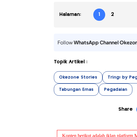
Halaman:
1
2
Follow
WhatsApp Channel Okezo
Topik Artikel :
Okezone Stories
Tring! by Pe
Tabungan Emas
Pegadaian
Share