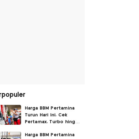
rpopuler
Harga BBM Pertamina
Turun Hari Ini, Cek
Pertamax, Turbo hingga
Pertalite 7 Agustus
Harga BBM Pertamina
2026