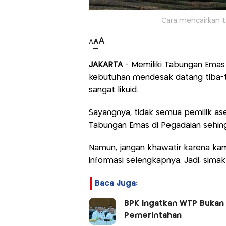
Cara mencairkan t
A
A
A
JAKARTA
- Memiliki Tabungan Emas 
kebutuhan mendesak datang tiba-ti
sangat likuid.
Sayangnya, tidak semua pemilik a
Tabungan Emas di Pegadaian sehin
Namun, jangan khawatir karena kam
informasi selengkapnya. Jadi, simak
Baca Juga:
BPK Ingatkan WTP Bukan G
Pemerintahan