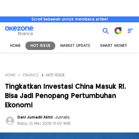
Scroll kebawah untuk membaca artikel
HOME
HOT ISSUE
MARKET UPDATE
SMART MONEY
I
HOME
FINANCE
HOT ISSUE
Tingkatkan Investasi China Masuk RI,
Bisa Jadi Penopang Pertumbuhan
Ekonomi
Dani Jumadil Akhir
,
Jurnalis
Rabu, 13 Mei 2026 |11:00 WIB