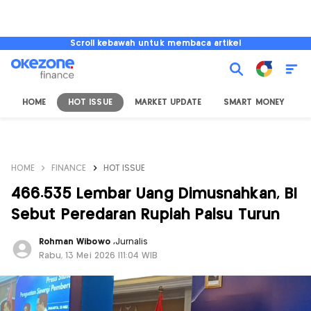
Scroll kebawah untuk membaca artikel
HOME
HOT ISSUE
MARKET UPDATE
SMART MONEY
I
HOME
FINANCE
HOT ISSUE
466.535 Lembar Uang Dimusnahkan, BI
Sebut Peredaran Rupiah Palsu Turun
Rohman Wibowo
,
Jurnalis
Rabu, 13 Mei 2026 |11:04 WIB