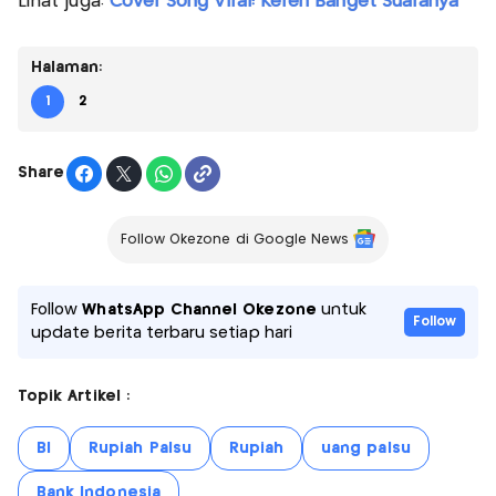
Lihat juga:
Cover Song Viral! Keren Banget Suaranya
Halaman:
1
2
Share
Follow Okezone di Google News
Follow
WhatsApp Channel Okezone
untuk
Follow
update berita terbaru setiap hari
Topik Artikel :
BI
Rupiah Palsu
Rupiah
uang palsu
Bank Indonesia