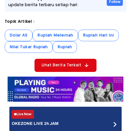
Follow
update berita terbaru setiap hari
Topik Artikel :
Dolar AS
Rupiah Melemah
Rupiah Hari Ini
Nilai Tukar Rupiah
Rupiah
Lihat Berita Terkait
Live Now
OKEZONE LIVE 24 JAM