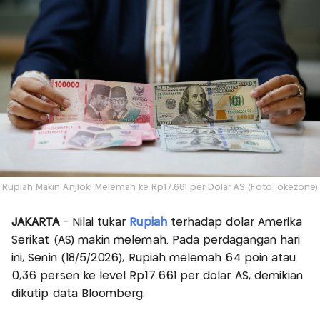
Rupiah Makin Anjlok! Melemah ke Rp17.661 per Dolar AS (Foto: okezone)
JAKARTA
- Nilai tukar
Rupiah
terhadap dolar Amerika
Serikat (AS) makin melemah. Pada perdagangan hari
ini, Senin (18/5/2026), Rupiah melemah 64 poin atau
0,36 persen ke level Rp17.661 per dolar AS, demikian
dikutip data Bloomberg.