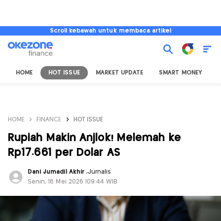
Scroll kebawah untuk membaca artikel
HOME
HOT ISSUE
MARKET UPDATE
SMART MONEY
I
HOME
FINANCE
HOT ISSUE
Rupiah Makin Anjlok! Melemah ke
Rp17.661 per Dolar AS
Dani Jumadil Akhir
,
Jurnalis
Senin, 18 Mei 2026 |09:44 WIB