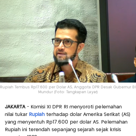
Rupiah Tembus Rp17.600 per Dolar AS, Anggota DPR Desak Gubernur BI
Mundur (Foto: Tangkapan Layar)
JAKARTA
- Komisi XI DPR RI menyoroti pelemahan
nilai tukar
Rupiah
terhadap dolar Amerika Serikat (AS)
yang menyentuh Rp17.600 per dolar AS. Pelemahan
Rupiah ini terendah sepanjang sejarah sejak krisis