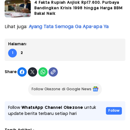
4 Fakta Rupiah Anjlok Rp17.600, Purbaya
Bandingkan Krisis 1998 hingga Harga BBM
Bakal Naik
Lihat juga:
Ayang Tata Semoga Ga Apa-apa Ya
Halaman:
1
2
Share
Follow Okezone di Google News
Follow
WhatsApp Channel Okezone
untuk
Follow
update berita terbaru setiap hari