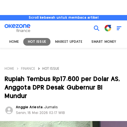
Scroll kebawah untuk membaca artikel
HOME
HOT ISSUE
MARKET UPDATE
SMART MONEY
I
HOME
FINANCE
HOT ISSUE
Rupiah Tembus Rp17.600 per Dolar AS,
Anggota DPR Desak Gubernur BI
Mundur
Anggie Ariesta
,
Jurnalis
Senin, 18 Mei 2026 |13:17 WIB