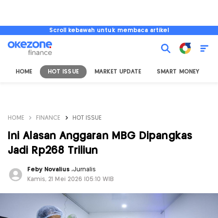
Scroll kebawah untuk membaca artikel
HOME
HOT ISSUE
MARKET UPDATE
SMART MONEY
I
HOME
FINANCE
HOT ISSUE
Ini Alasan Anggaran MBG Dipangkas
Jadi Rp268 Triliun
Feby Novalius
,
Jurnalis
Kamis, 21 Mei 2026 |05:10 WIB