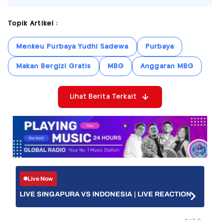
Topik Artikel :
Menkeu Purbaya Yudhi Sadewa
Purbaya
Makan Bergizi Gratis
MBG
Anggaran MBG
Lihat Berita Terkait
Live Now
LIVE SINGAPURA VS INDONESIA | LIVE REACTION