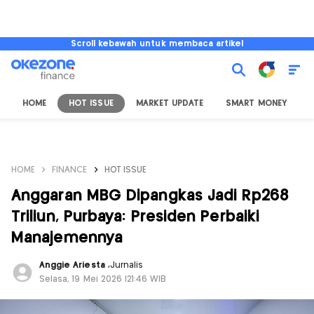
Scroll kebawah untuk membaca artikel
HOME
HOT ISSUE
MARKET UPDATE
SMART MONEY
I
HOME
FINANCE
HOT ISSUE
Anggaran MBG Dipangkas Jadi Rp268
Triliun, Purbaya: Presiden Perbaiki
Manajemennya
Anggie Ariesta
,
Jurnalis
Selasa, 19 Mei 2026 |21:46 WIB