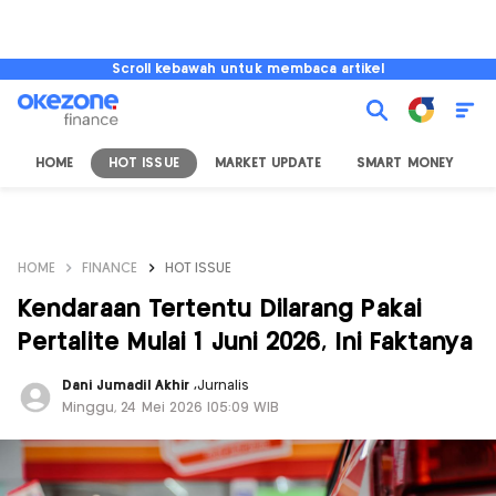
Scroll kebawah untuk membaca artikel
HOME
HOT ISSUE
MARKET UPDATE
SMART MONEY
I
HOME
FINANCE
HOT ISSUE
Kendaraan Tertentu Dilarang Pakai
Pertalite Mulai 1 Juni 2026, Ini Faktanya
Dani Jumadil Akhir
,
Jurnalis
Minggu, 24 Mei 2026 |05:09 WIB