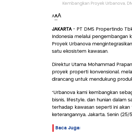
Kembangkan Proyek Urbanova, DMS
A
A
A
JAKARTA
- PT DMS Propertindo Tb
Indonesia melalui pengembangan k
Proyek Urbanova mengintegrasikan pe
satu ekosistem kawasan.
Direktur Utama Mohammad Prapanc
proyek properti konvensional, me
dirancang untuk mendukung produk
“Urbanova kami kembangkan sebaga
bisnis, lifestyle, dan hunian dalam
terhadap kawasan seperti ini akan
keterangannya, Jakarta, Senin (25/5
Baca Juga: