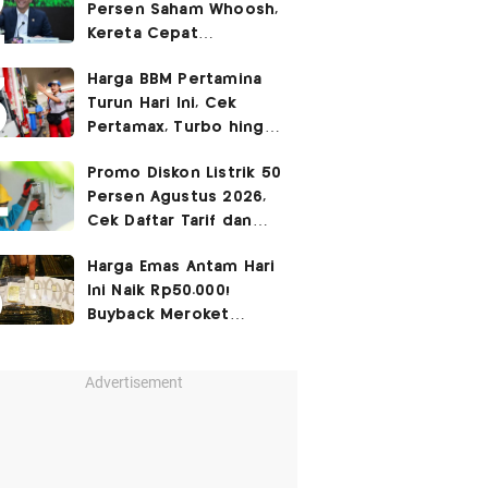
Persen Saham Whoosh,
Kereta Cepat
Diperpanjang hingga
Harga BBM Pertamina
Surabaya
Turun Hari Ini, Cek
Pertamax, Turbo hingga
Pertalite 7 Agustus
Promo Diskon Listrik 50
2026
Persen Agustus 2026,
Cek Daftar Tarif dan
Syaratnya
Harga Emas Antam Hari
Ini Naik Rp50.000!
Buyback Meroket
Rp90.000
Advertisement