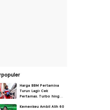
rpopuler
Harga BBM Pertamina
Turun Lagi! Cek
Pertamax, Turbo hingga
Pertalite Hari Ini 6
Kemenkeu Ambil Alih 60
Agustus 2026