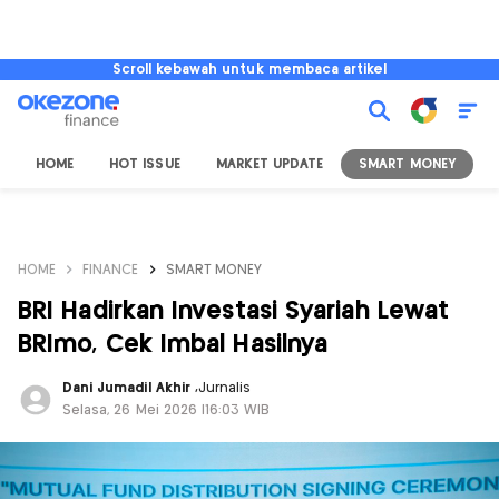
Scroll kebawah untuk membaca artikel
HOME
HOT ISSUE
MARKET UPDATE
SMART MONEY
I
HOME
FINANCE
SMART MONEY
BRI Hadirkan Investasi Syariah Lewat
BRImo, Cek Imbal Hasilnya
Dani Jumadil Akhir
,
Jurnalis
Selasa, 26 Mei 2026 |16:03 WIB