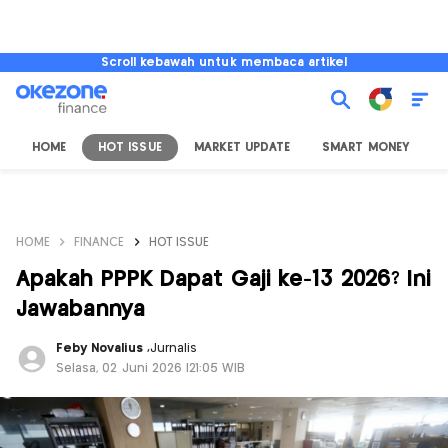
Scroll kebawah untuk membaca artikel
HOME
HOT ISSUE
MARKET UPDATE
SMART MONEY
I
HOME
FINANCE
HOT ISSUE
Apakah PPPK Dapat Gaji ke-13 2026? Ini
Jawabannya
Feby Novalius
,
Jurnalis
Selasa, 02 Juni 2026 |21:05 WIB