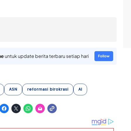
ne
untuk update berita terbaru setiap hari
Follow
ASN
reformasi birokrasi
AI