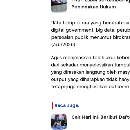
PNBP ESDM Bertambah Rp20
Penindakan Hukum
"Kita hidup di era yang berubah sanga
digital government, big data, peru
persoalan publik menuntut birokras
(3/6/2026).
Agus menjelaskan tolok ukur keber
dari sekadar menyelesaikan tumpuka
yang dirasakan langsung oleh masya
output yang diharapkan tidak hanya
tetapi juga menghasilkan outcome 
Baca Juga:
Cair Hari Ini, Berikut Da