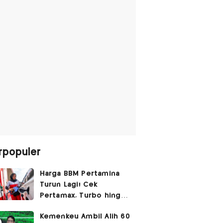
rpopuler
Harga BBM Pertamina
Turun Lagi! Cek
Pertamax, Turbo hingga
Pertalite Hari Ini 6
Kemenkeu Ambil Alih 60
Agustus 2026