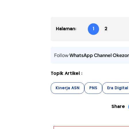
Halaman:
1
2
Follow
WhatsApp Channel Okezo
Topik Artikel :
Kinerja ASN
PNS
Era Digital
Share