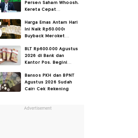
Persen Saham Whoosh,
Kereta Cepat
Diperpanjang hingga
Harga Emas Antam Hari
Surabaya
Ini Naik Rp50.000!
Buyback Meroket
Rp90.000
BLT Rp600.000 Agustus
2026 di Bank dan
Kantor Pos, Begini
Caranya
Bansos PKH dan BPNT
Agustus 2026 Sudah
Cair! Cek Rekening
Advertisement