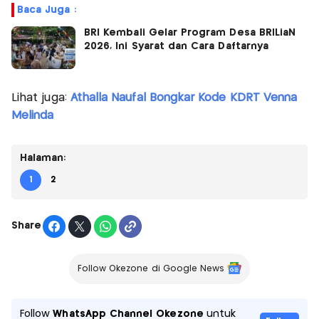
Baca Juga :
BRI Kembali Gelar Program Desa BRILiaN
2026, Ini Syarat dan Cara Daftarnya
Lihat juga:
Athalla Naufal Bongkar Kode KDRT Venna
Melinda
Halaman:
1
2
Share
Follow Okezone di Google News
Follow
WhatsApp Channel Okezone
untuk