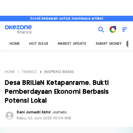
Scroll kebawah untuk membaca artikel
HOME
HOT ISSUE
MARKET UPDATE
SMART MONEY
I
HOME
FINANCE
INSPIRASI BISNIS
Desa BRILiaN Ketapanrame, Bukti
Pemberdayaan Ekonomi Berbasis
Potensi Lokal
Dani Jumadil Akhir
,
Jurnalis
Rabu, 03 Juni 2026 |10:04 WIB