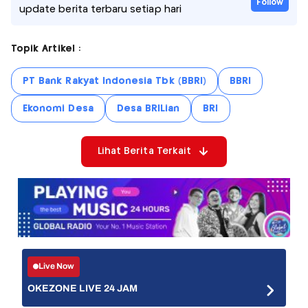
Follow
update berita terbaru setiap hari
Topik Artikel :
PT Bank Rakyat Indonesia Tbk (BBRI)
BBRI
Ekonomi Desa
Desa BRILian
BRI
Lihat Berita Terkait
Live Now
OKEZONE LIVE 24 JAM