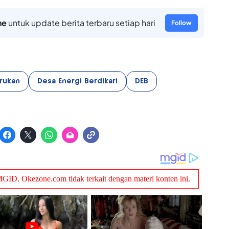
ne
untuk update berita terbaru setiap hari
Follow
rukan
Desa Energi Berdikari
DEB