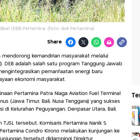
kari (DEB) Pertamina. (Foto: dok Pertamina)
Share
s mendorong kemandirian masyarakat melalui
B). DEB adalah salah satu program Tanggung Jawab
 mengintegrasikan pemanfaatan energi baru
ayaan ekonomi masyarakat.
inaan Pertamina Patra Niaga Aviation Fuel Terminal
Te
inus (Jawa Timur, Bali, Nusa Tenggara) yang sukses
i di Kelurahan Peguyangan, Denpasar Utara, Bali.
 TJSL tersebut, Komisaris Pertamina Nanik S.
Pertamina Condro Kirono melakukan kunjungan ke
Kunjungan tersebut didampingi Direktur