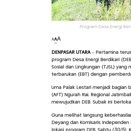
Program Desa Energi Berdi
A
A
A
DENPASAR UTARA
– Pertamina teru
program Desa Energi Berdikari (DE
Sosial dan Lingkungan (TJSL) yang
terbarukan (EBT) dengan pemberd
Uma Palak Lestari menjadi bagian b
(AFT) Ngurah Rai, Regional Jatimbal
mewujudkan DEB. Subak ini berlokas
Guna melihat langsung keberhasilan
Deyang dan Komisaris Independen 
lokasi program DEB, Sabtu (30/5). 