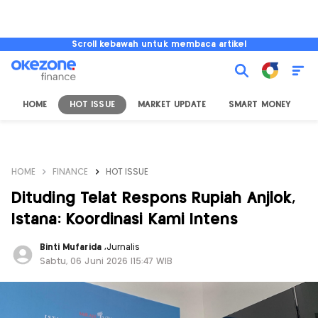
Scroll kebawah untuk membaca artikel
HOME
HOT ISSUE
MARKET UPDATE
SMART MONEY
I
HOME
FINANCE
HOT ISSUE
Dituding Telat Respons Rupiah Anjlok,
Istana: Koordinasi Kami Intens
Binti Mufarida
,
Jurnalis
Sabtu, 06 Juni 2026 |15:47 WIB