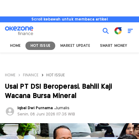
Scroll kebawah untuk membaca artikel
HOME
HOT ISSUE
MARKET UPDATE
SMART MONEY
I
HOME
FINANCE
HOT ISSUE
Usai PT DSI Beroperasi, Bahlil Kaji
Wacana Bursa Mineral
Iqbal Dwi Purnama
,
Jurnalis
Senin, 08 Juni 2026 |17:35 WIB