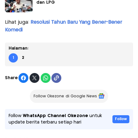
dan LPG
Lihat juga:
Resolusi Tahun Baru Yang Bener-Bener
Komedi
Halaman:
1
2
Share
Follow Okezone di Google News
Follow
WhatsApp Channel Okezone
untuk
Follow
update berita terbaru setiap hari