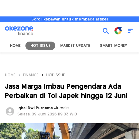
Scroll kebawah untuk membaca artikel
HOME
HOT ISSUE
MARKET UPDATE
SMART MONEY
I
HOME
FINANCE
HOT ISSUE
Jasa Marga Imbau Pengendara Ada
Perbaikan di Tol Japek hingga 12 Juni
Iqbal Dwi Purnama
,
Jurnalis
Selasa, 09 Juni 2026 |19:03 WIB