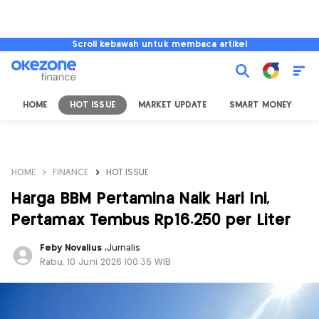
Scroll kebawah untuk membaca artikel
HOME
HOT ISSUE
MARKET UPDATE
SMART MONEY
I
HOME
FINANCE
HOT ISSUE
Harga BBM Pertamina Naik Hari Ini,
Pertamax Tembus Rp16.250 per Liter
Feby Novalius
,
Jurnalis
Rabu, 10 Juni 2026 |00:35 WIB