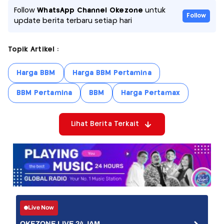
Follow
WhatsApp Channel Okezone
untuk
Follow
update berita terbaru setiap hari
Topik Artikel :
Harga BBM
Harga BBM Pertamina
BBM Pertamina
BBM
Harga Pertamax
Lihat Berita Terkait
Live Now
OKEZONE LIVE 24 JAM