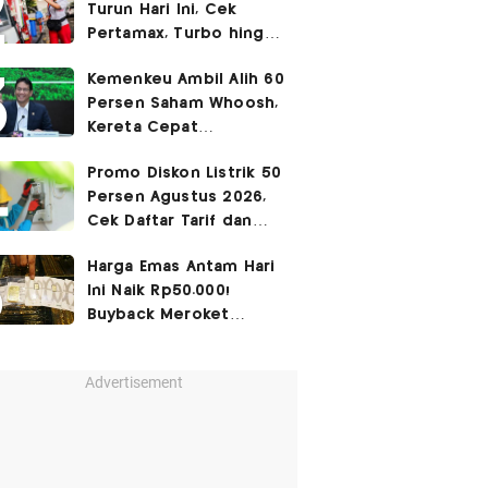
Turun Hari Ini, Cek
Pertamax, Turbo hingga
Pertalite 7 Agustus
Kemenkeu Ambil Alih 60
2026
Persen Saham Whoosh,
Kereta Cepat
Diperpanjang hingga
Promo Diskon Listrik 50
Surabaya
Persen Agustus 2026,
Cek Daftar Tarif dan
Syaratnya
Harga Emas Antam Hari
Ini Naik Rp50.000!
Buyback Meroket
Rp90.000
Advertisement