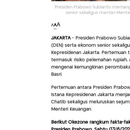
Presiden Prabowo Subianto memanggi
senior sekaligus mantan Menter
A
A
A
JAKARTA
- Presiden Prabowo Subia
(DEN) serta ekonom senior sekaligu
Kepresidenan Jakarta. Pertemuan t
termasuk risiko pelemahan rupiah, 
mengenai kemungkinan perombakan 
Basri.
Pertemuan antara Presiden Prabowo
Istana Kepresidenan Jakarta menja
Chatib sekaligus meluruskan sejumla
Menteri Keuangan.
Berikut Okezone rangkum fakta-fak
Presiden Prabowo, Sabtu (13/6/202