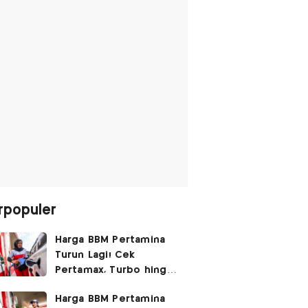
rpopuler
Harga BBM Pertamina
Turun Lagi! Cek
Pertamax, Turbo hingga
Pertalite Hari Ini 6
Harga BBM Pertamina
Agustus 2026