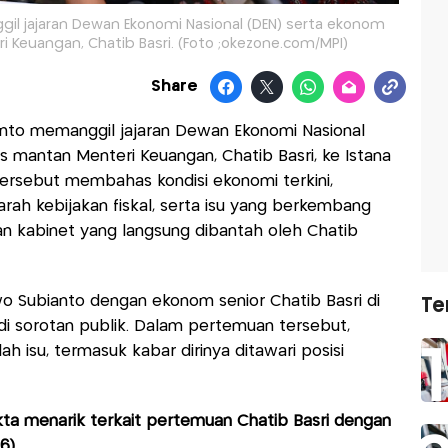
l jajaran Dewan Ekonomi Nasional (DEN) serta ekonom
i Keuangan, Chatib Basri. (Foto ;okezone.com/MPI)
Share
nto memanggil jajaran Dewan Ekonomi Nasional
s mantan Menteri Keuangan, Chatib Basri, ke Istana
ersebut membahas kondisi ekonomi terkini,
arah kebijakan fiskal, serta isu yang berkembang
kabinet yang langsung dibantah oleh Chatib
 Subianto dengan ekonom senior Chatib Basri di
Te
di sorotan publik. Dalam pertemuan tersebut,
h isu, termasuk kabar dirinya ditawari posisi
ta menarik terkait pertemuan Chatib Basri dengan
6)