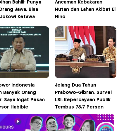
ihan Bahlil: Punya
Ancaman Kebakaran
 Orang Jawa, Bisa
Hutan dan Lahan Akibat El
 Jokowi Ketawa
Nino
owo: Indonesia
Jelang Dua Tahun
h Banyak Orang
Prabowo-Gibran, Survei
r, Saya Ingat Pesan
LSI: Kepercayaan Publik
esor Habibie
Tembus 78,7 Persen