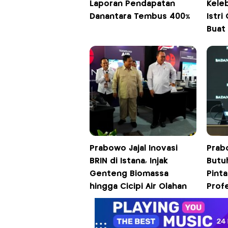
Laporan Pendapatan
Keleb
Danantara Tembus 400%
Istri
Buat
Prabowo Jajal Inovasi
Prab
BRIN di Istana, Injak
Butu
Genteng Biomassa
Pinta
hingga Cicipi Air Olahan
Prof