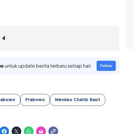
4
ne
untuk update berita terbaru setiap hari
Follow
rabowo
Prabowo
Menkeu Chatib Basri