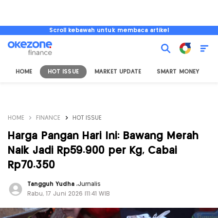
Scroll kebawah untuk membaca artikel
HOME
HOT ISSUE
MARKET UPDATE
SMART MONEY
I
HOME
FINANCE
HOT ISSUE
Harga Pangan Hari Ini: Bawang Merah
Naik Jadi Rp59.900 per Kg, Cabai
Rp70.350
Tangguh Yudha
,
Jurnalis
Rabu, 17 Juni 2026 |11:41 WIB