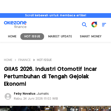
Scroll kebawah untuk membaca artikel
HOME
HOT ISSUE
MARKET UPDATE
SMART MONEY
I
HOME
FINANCE
HOT ISSUE
GIIAS 2026, Industri Otomotif Incar
Pertumbuhan di Tengah Gejolak
Ekonomi
Feby Novalius
,
Jurnalis
Rabu, 24 Juni 2026 |11:03 WIB