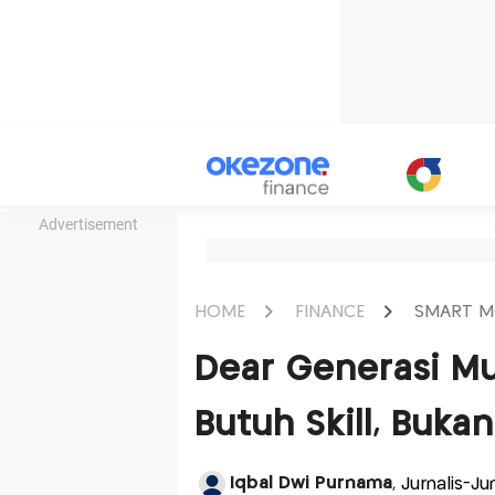
Advertisement
HOME
FINANCE
SMART M
Dear Generasi Mud
Butuh Skill, Buka
Iqbal Dwi Purnama
, Jurnalis-J