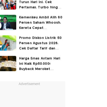
Turun Hari Ini, Cek
Pertamax, Turbo hingga
Pertalite 7 Agustus
Kemenkeu Ambil Alih 60
2026
Persen Saham Whoosh,
Kereta Cepat
Diperpanjang hingga
Promo Diskon Listrik 50
Surabaya
Persen Agustus 2026,
Cek Daftar Tarif dan
Syaratnya
Harga Emas Antam Hari
Ini Naik Rp50.000!
Buyback Meroket
Rp90.000
Advertisement