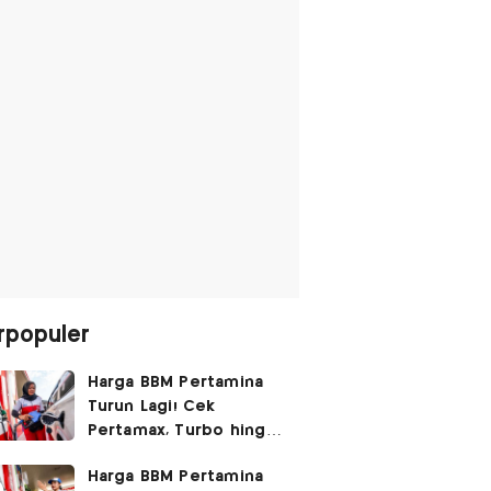
rpopuler
Harga BBM Pertamina
Turun Lagi! Cek
Pertamax, Turbo hingga
Pertalite Hari Ini 6
Harga BBM Pertamina
Agustus 2026