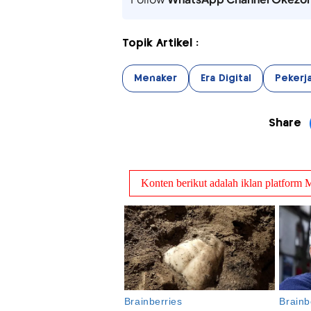
Topik Artikel :
Menaker
Era Digital
Pekerj
Share