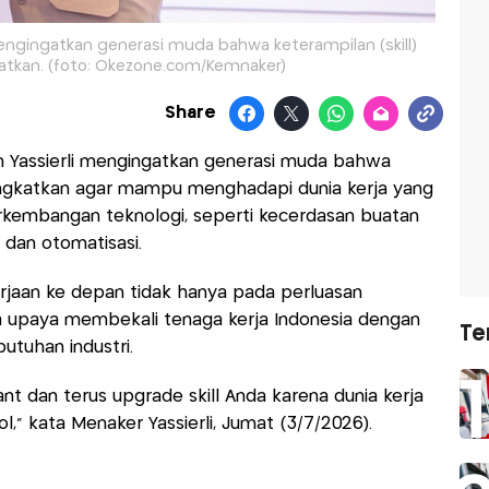
mengingatkan generasi muda bahwa keterampilan (skill)
katkan. (foto: Okezone.com/Kemnaker)
Share
n Yassierli mengingatkan generasi muda bahwa
itingkatkan agar mampu menghadapi dunia kerja yang
rkembangan teknologi, seperti kecerdasan buatan
si, dan otomatisasi.
rjaan ke depan tidak hanya pada perluasan
a upaya membekali tenaga kerja Indonesia dengan
Te
butuhan industri.
nt dan terus upgrade skill Anda karena dunia kerja
l," kata Menaker Yassierli, Jumat (3/7/2026).