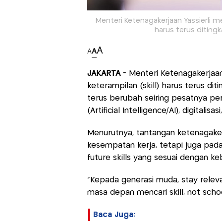
Menteri Ketenagakerjaan Yassierli 
harus terus diting
A
A
A
JAKARTA
- Menteri Ketenagakerjaa
keterampilan (skill) harus terus d
terus berubah seiring pesatnya pe
(Artificial Intelligence/AI), digitalisa
Menurutnya, tantangan ketenagake
kesempatan kerja, tetapi juga pad
future skills yang sesuai dengan ke
"Kepada generasi muda, stay releva
masa depan mencari skill, not schoo
Baca Juga: